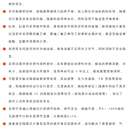
线的安全。
非对称膜腔结构，使隔膜两侧受力始终平衡，加上限位补油机构的应用，隔膜
式计量泵具有自吸性能，隔膜的使用寿命长，同时适用于输送悬浮物液体。
缸体、缸盖均采用锻件制造，避免铸造件因高压时体内渗漏；耐强腐蚀计量泵
过流部件采用聚四氟乙烯、聚偏二氟乙烯等工程塑料金属外包，最适宜输送稀
硫酸、盐酸等强腐蚀介质。
利用泵头托架空间作为储油箱，避免油量不足而补入空气，同时消除不安全隐
患。
采用活塞环密封替代填料密封，具有磨损自动弹性补偿、极低的摩擦系数、功
耗小，由易损件改为常规件，使用寿命可达 3 年以上，避免频繁更换填料。
可配置压敏式隔膜破裂报警装置，其由源警、压力传感器、YB 型报警器组
成，双隔膜间经运行自行真空，无需抽真空，能始终保证二隔膜中间处于真空
状态，隔膜破裂 2S 内既能发出报警信号（就地显示或远程报警），保证了
操作人员和系统流程的安全。
采用可变偏心滑轴式行程调节机构，调节灵活、精确可靠，可0～ 100%线性
无级调节行程长度调节流量，计量精度E≤1%。
微量液压隔膜式计量泵采用内循环液压回路技术，成功解决了驱逐膜腔、气