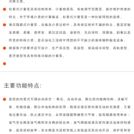
式两大类。
柱塞式计量泵具有结构简单、计量精度高、有效调节范围宽、操作维护简便的
特点，对于常规介质的计量输送，柱塞式计量泵是一种比较理想的选择。
液压隔膜式计量泵，在输送介质过程中，具有保证绝对不漏的特点，最适宜输
送易燃、易爆、易挥发、易沉淀结晶、放射性、无自润性、强腐蚀、剧毒以及
昂贵的特殊介质，是石油化工流程中理想的不可缺少的液体物料输送设备。
根据客户的要求还可设计、生产高压型、高温型、保温或冷却型、高粘度型、
悬浮液型等具有特殊功能的计量泵。
主要功能特点:
新型的内置式可调自动排空 / 释压、自动补油、限位四功能阀结构，灵敏可
靠、性能优越。限位补油机构的应用，既保证液压腔内液压油的充满度，又避
免过量补油，防止液压冲击，从而使隔膜两侧受力平衡，提高隔膜使用寿命；
放气安全阀是放气阀和安全阀的组合体，放气阀能使液压腔内液压油保持纯液
体，提高容积效率；安全阀是为流程管线上有阻超压而自动开启，保护泵和管