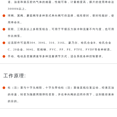
道、油道和液压腔内气体的难题，性能可靠，计量精度高，膜片的使用寿命达
30000h以上。
球阀、翼阀、蘑菇阀等多种形式单向阀可供选择，线性密封，密封性能好，使
用寿命长。
双联、三联及以上多联泵组合，可用于平缓压力脉冲和流量不均匀度，也可用
作比例泵。
过流部件可选用304、304L、316、316L、蒙乃尔、哈氏合金B、哈氏合金
C、20合金、904L、双相钢、PVC、PP、PE、PTFE、PVDF等各种材质。
手动、电动及变频调速等多种流量调节方式，适合系统各种控制要求。
工作原理:
柱（活）塞与十字头相联，十字头带动柱（活）塞做直线往复运动，经液压油
的传递，转变为隔膜周期弹性变形，并在单向阀的启闭作用下，达到吸排液体
的目的。